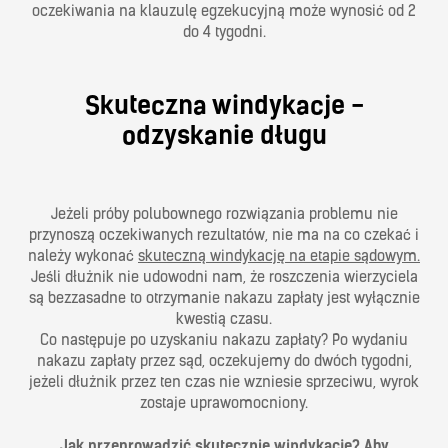
oczekiwania na klauzulę egzekucyjną może wynosić od 2
do 4 tygodni.
Skuteczna windykacje -
odzyskanie długu
Jeżeli próby polubownego rozwiązania problemu nie
przynoszą oczekiwanych rezultatów, nie ma na co czekać i
należy wykonać
skuteczną windykację na etapie sądowym.
Jeśli dłużnik nie udowodni nam, że roszczenia wierzyciela
są bezzasadne to otrzymanie nakazu zapłaty jest wyłącznie
kwestią czasu.
Co następuje po uzyskaniu nakazu zapłaty? Po wydaniu
nakazu zapłaty przez sąd, oczekujemy do dwóch tygodni,
jeżeli dłużnik przez ten czas nie wzniesie sprzeciwu, wyrok
zostaje uprawomocniony.
Jak przeprowadzić skutecznie windykację?
Aby