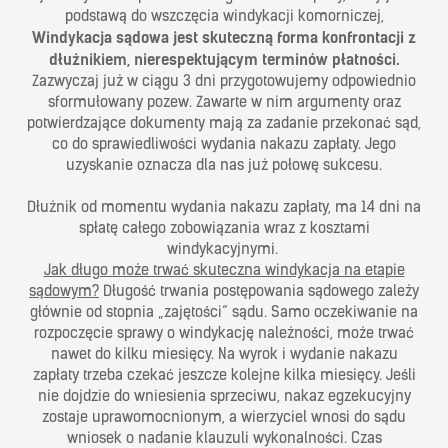
podstawą do wszczęcia windykacji komorniczej,
Windykacja sądowa jest skuteczną forma konfrontacji z
dłużnikiem, nierespektującym terminów płatności.
Zazwyczaj już w ciągu 3 dni przygotowujemy odpowiednio
sformułowany pozew. Zawarte w nim argumenty oraz
potwierdzające dokumenty mają za zadanie przekonać sąd,
co do sprawiedliwości wydania nakazu zapłaty. Jego
uzyskanie oznacza dla nas już połowę sukcesu.
Dłużnik od momentu wydania nakazu zapłaty, ma 14 dni na
spłatę całego zobowiązania wraz z kosztami
windykacyjnymi.
Jak długo może trwać skuteczna windykacja na etapie
sądowym?
Długość trwania postępowania sądowego zależy
głównie od stopnia „zajętości” sądu. Samo oczekiwanie na
rozpoczęcie sprawy o windykację należności, może trwać
nawet do kilku miesięcy. Na wyrok i wydanie nakazu
zapłaty trzeba czekać jeszcze kolejne kilka miesięcy. Jeśli
nie dojdzie do wniesienia sprzeciwu, nakaz egzekucyjny
zostaje uprawomocnionym, a wierzyciel wnosi do sądu
wniosek o nadanie klauzuli wykonalności. Czas