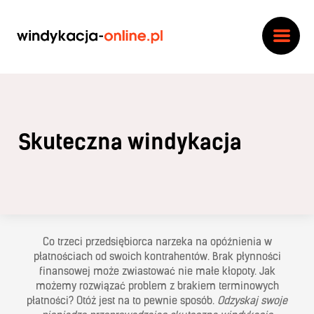
została
windykację?
Zleć wi
Jak
Pora
Cen
Ko
zakończona
działa
wind
Zakończ windykację
windy
Dodaj załącznik
Anuluj
odnotowanie
Zgadzam się na przetwarzanie 
wpłaty
danych osobowych, które zostan
jedynie w celu realizacji tego za
Dodaj
Polityka prywatności
jest
załącznik
Skuteczna windykacja
Wyślij wiado
Wyślij wiadomość
niemożliwe
Co trzeci przedsiębiorca narzeka na opóźnienia w
płatnościach od swoich kontrahentów. Brak płynności
finansowej może zwiastować nie małe kłopoty. Jak
możemy rozwiązać problem z brakiem terminowych
płatności? Otóż jest na to pewnie sposób.
Odzyskaj swoje